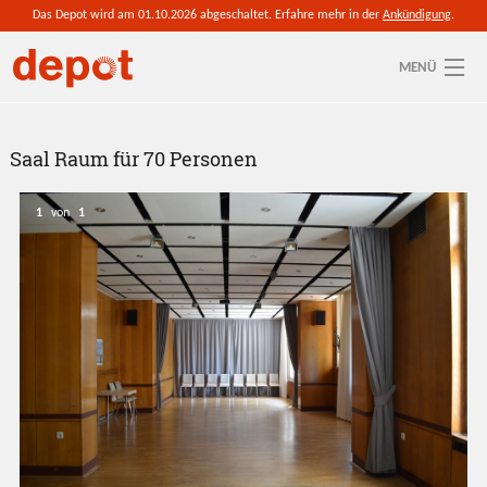
Direkt zum Inhalt
Das Depot wird am 01.10.2026 abgeschaltet. Erfahre mehr in der
Ankündigung
.
MENÜ
Sie sind hier
Aktuelle depot-Region: Leipzig
Saal Raum für 70 Personen
So funktioniert's
1
von
1
Ressourcen
Anmelden