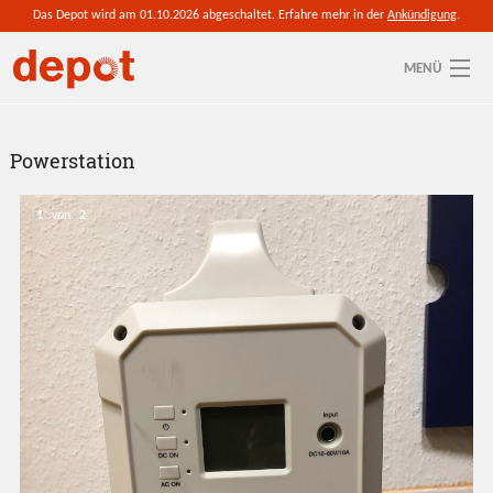
Direkt zum Inhalt
Das Depot wird am 01.10.2026 abgeschaltet. Erfahre mehr in der
Ankündigung
.
MENÜ
Sie sind hier
Aktuelle depot-Region: Leipzig
Powerstation
So funktioniert's
1
von
2
Ressourcen
Anmelden