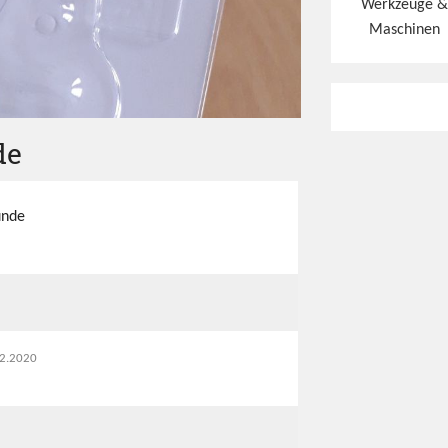
Werkzeuge &
Maschinen
de
unde
.12.2020